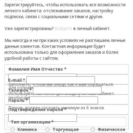
Зарегистрируйтесь, чтобы использовать все возможности
личного кабинета: отслеживание заказов, настройку
подписки, связи с социальными сетями и другие.
Уже зарегистрированы?
Войдите
в личный кабинет.
Мы никогда и ни при каких условиях не разглашаем личные
данные клиентов. Контактная информация будет
использована только для оформления заказов и более
удобной работы с сайтом.
Фамилия Имя Отчество
*
E-mail
*
Заполните, чтобы мы знали, как к вам обращаться.
Для отправки уведомлений о статусе заказа.
Телефон
*
Используйте как логин для входа в личный кабинет.
Необходим для уточнения деталей заказа.
Пароль
*
Пароль должен состоять минимум из 6 знаков.
Подтверждение пароля
*
Тип организации:
*
Клиника
Торгующая
Физическое