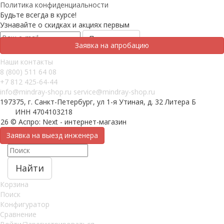
Политика конфиденциальности
Будьте всегда в курсе!
Узнавайте о скидках и акциях первым
Заявка на апробацию
Наши контакты
8 (800) 511 64 08
+7 812 425-64-44
info@mindray-shop.ru
service@mindray-shop.ru
197375, г. Санкт-Петербург, ул 1-я Утиная, д. 32 Литера Б
ИНН 4704103218
26 © Аспро: Next - интернет-магазин
Заявка на выезд инженера
Найти
Корзина
Поиск
Конфигуратор
Сравнение