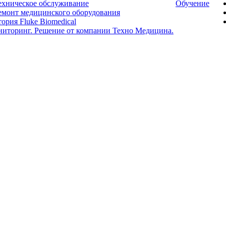
ехническое обслуживание
Обучение
емонт медицинского оборудования
ория Fluke Biomedical
ниторинг. Решение от компании Техно Медицина.