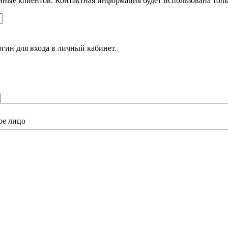
ные клиентов. Контактная информация будет использована тольк
огин для входа в личный кабинет.
ое лицо