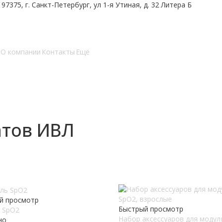
197375, г. Санкт-Петербург, ул 1-я Утиная, д. 32 Литера Б
О компании
Контакты
Ещё
атов ИВЛ
й просмотр
Быстрый просмотр
 SpO2
Набор аксессуаров для модул
но