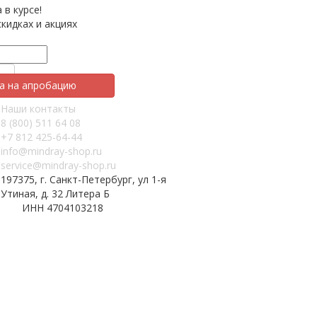
 в курсе!
кидках и акциях
а на апробацию
Наши контакты
8 (800) 511 64 08
+7 812 425-64-44
info@mindray-shop.ru
service@mindray-shop.ru
197375, г. Санкт-Петербург, ул 1-я
Утиная, д. 32 Литера Б
ИНН 4704103218