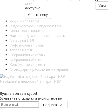
дети
Узнат
Доступно
Узнать цену
Дефибрилляторы
Эндоскопические видеосистемы
Мониторинг пациента
Наркозно-дыхательные аппараты
Аппараты ИВЛ
Инфузионные помпы
Аппараты УЗИ
Операционные столы
Операционный свет
Консольные системы
Аксессуары и расходные материалы
Надёжный и недорогой аппарат ИВЛ
Будьте всегда в курсе!
Узнавайте о скидках и акциях первым