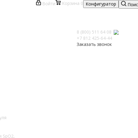
Корзина
0
Войти
Конфигуратор
Поис
8 (800) 511 64 08
+7 812 425-64-44
Заказать звонок
я SpO2,