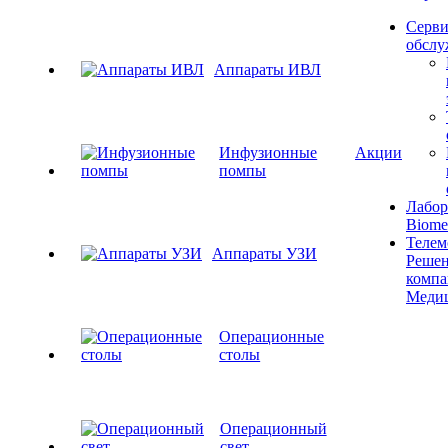
Серви
обслу
Аппараты ИВЛ
Инфузионные
Акции
помпы
Лабор
Biome
Телем
Аппараты УЗИ
Решен
компа
Меди
Операционные
столы
Операционный
свет