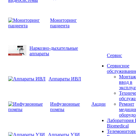
Мониторинг
пациента
Наркозно-дыхательные
аппараты
Сервис
Сервисное
обслуживани
Монтаж
Аппараты ИВЛ
ввод в
эксплу
Техниче
обслуж
Инфузионные
Акции
Ремонт
помпы
медици
оборудо
Лаборатория 
Biomedical
Телемонитори
Аппараты УЗИ