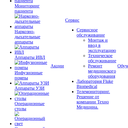
Мониторинг
пациента
Сервис
Сервисное
Наркозно-
обслуживание
дыхательные
Монтаж и
аппараты
ввод в
эксплуатацию
Техническое
Аппараты ИВЛ
обслуживание
Акции
Ремонт
Обуч
медицинского
Инфузионные
оборудования
помпы
Лаборатория Fluke
Biomedical
Аппараты УЗИ
Телемониторинг.
Решение от
компании Техно
Операционные
Медицина.
столы