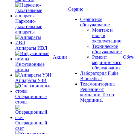
Сервис
Сервисное
Наркозно-
обслуживание
дыхательные
Монтаж и
аппараты
ввод в
эксплуатацию
Техническое
Аппараты ИВЛ
обслуживание
Акции
Ремонт
Обуч
медицинского
Инфузионные
оборудования
помпы
Лаборатория Fluke
Biomedical
Аппараты УЗИ
Телемониторинг.
Решение от
компании Техно
Операционные
Медицина.
столы
Операционный
свет