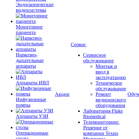
Эндоскопические
видеосистемы
Мониторинг
пациента
Сервис
Наркозно-
Сервисное
дыхательные
обслуживание
аппараты
Монтаж и
ввод в
эксплуатацию
Аппараты ИВЛ
Техническое
обслуживание
Акции
Ремонт
Обуч
Инфузионные
медицинского
помпы
оборудования
Лаборатория Fluke
Аппараты УЗИ
Biomedical
Телемониторинг.
Решение от
Операционные
компании Техно
столы
Медицина.