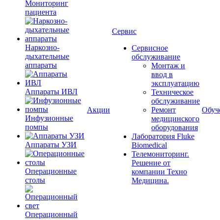
Мониторинг
пациента
Сервис
Наркозно-
Сервисное
дыхательные
обслуживание
аппараты
Монтаж и
ввод в
эксплуатацию
Аппараты ИВЛ
Техническое
обслуживание
Акции
Ремонт
Обуч
Инфузионные
медицинского
помпы
оборудования
Лаборатория Fluke
Аппараты УЗИ
Biomedical
Телемониторинг.
Решение от
Операционные
компании Техно
столы
Медицина.
Операционный