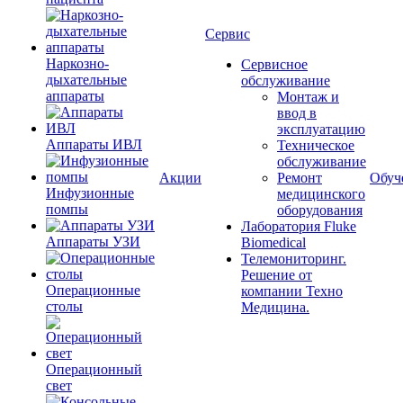
Сервис
Наркозно-
Сервисное
дыхательные
обслуживание
аппараты
Монтаж и
ввод в
эксплуатацию
Аппараты ИВЛ
Техническое
обслуживание
Акции
Ремонт
Обуч
Инфузионные
медицинского
помпы
оборудования
Лаборатория Fluke
Аппараты УЗИ
Biomedical
Телемониторинг.
Решение от
Операционные
компании Техно
столы
Медицина.
Операционный
свет