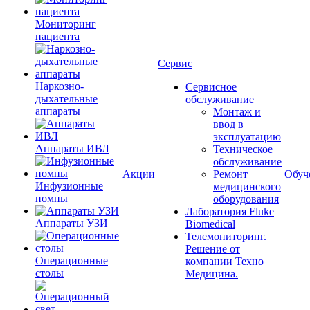
Мониторинг
пациента
Сервис
Наркозно-
Сервисное
дыхательные
обслуживание
аппараты
Монтаж и
ввод в
эксплуатацию
Аппараты ИВЛ
Техническое
обслуживание
Акции
Ремонт
Обуч
Инфузионные
медицинского
помпы
оборудования
Лаборатория Fluke
Аппараты УЗИ
Biomedical
Телемониторинг.
Решение от
Операционные
компании Техно
столы
Медицина.