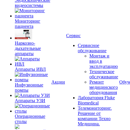
Эндоскопические
видеосистемы
Мониторинг
пациента
Сервис
Наркозно-
Сервисное
дыхательные
обслуживание
аппараты
Монтаж и
ввод в
эксплуатацию
Аппараты ИВЛ
Техническое
обслуживание
Акции
Ремонт
Обуч
Инфузионные
медицинского
помпы
оборудования
Лаборатория Fluke
Аппараты УЗИ
Biomedical
Телемониторинг.
Решение от
Операционные
компании Техно
столы
Медицина.