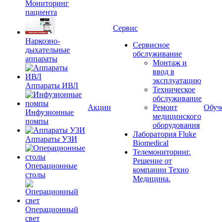
Мониторинг
пациента
Сервис
Наркозно-
Сервисное
дыхательные
обслуживание
аппараты
Монтаж и
ввод в
эксплуатацию
Аппараты ИВЛ
Техническое
обслуживание
Акции
Ремонт
Обуч
Инфузионные
медицинского
помпы
оборудования
Лаборатория Fluke
Аппараты УЗИ
Biomedical
Телемониторинг.
Решение от
Операционные
компании Техно
столы
Медицина.
Операционный
свет