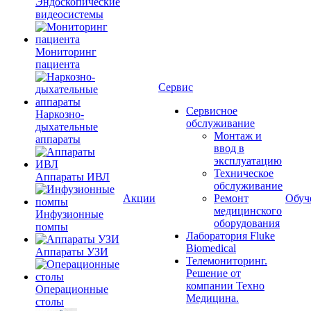
Эндоскопические
видеосистемы
Мониторинг
пациента
Сервис
Сервисное
Наркозно-
обслуживание
дыхательные
Монтаж и
аппараты
ввод в
эксплуатацию
Техническое
Аппараты ИВЛ
обслуживание
Акции
Ремонт
Обуч
медицинского
Инфузионные
оборудования
помпы
Лаборатория Fluke
Biomedical
Аппараты УЗИ
Телемониторинг.
Решение от
компании Техно
Операционные
Медицина.
столы