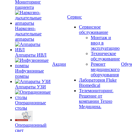
Мониторинг
пациента
Сервис
Сервисное
Наркозно-
обслуживание
дыхательные
Монтаж и
аппараты
ввод в
эксплуатацию
Техническое
Аппараты ИВЛ
обслуживание
Акции
Ремонт
Обуч
медицинского
Инфузионные
оборудования
помпы
Лаборатория Fluke
Biomedical
Аппараты УЗИ
Телемониторинг.
Решение от
компании Техно
Операционные
Медицина.
столы
Операционный
свет