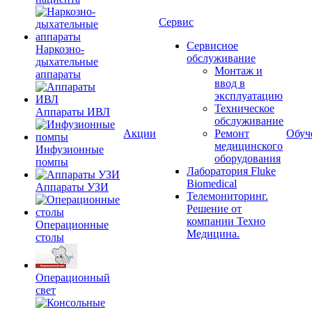
Сервис
Сервисное
Наркозно-
обслуживание
дыхательные
Монтаж и
аппараты
ввод в
эксплуатацию
Техническое
Аппараты ИВЛ
обслуживание
Акции
Ремонт
Обуч
медицинского
Инфузионные
оборудования
помпы
Лаборатория Fluke
Biomedical
Аппараты УЗИ
Телемониторинг.
Решение от
компании Техно
Операционные
Медицина.
столы
Операционный
свет