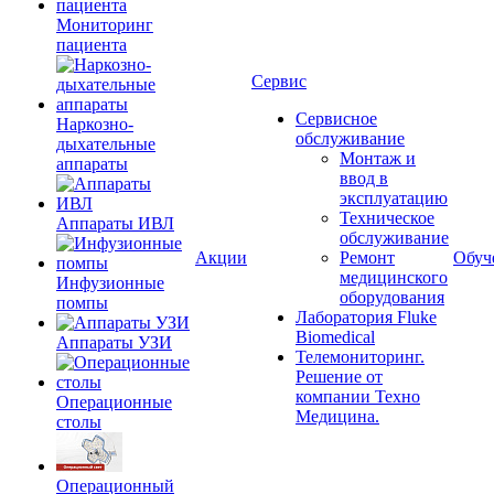
Мониторинг
пациента
Сервис
Сервисное
Наркозно-
обслуживание
дыхательные
Монтаж и
аппараты
ввод в
эксплуатацию
Техническое
Аппараты ИВЛ
обслуживание
Акции
Ремонт
Обуч
медицинского
Инфузионные
оборудования
помпы
Лаборатория Fluke
Biomedical
Аппараты УЗИ
Телемониторинг.
Решение от
компании Техно
Операционные
Медицина.
столы
Операционный