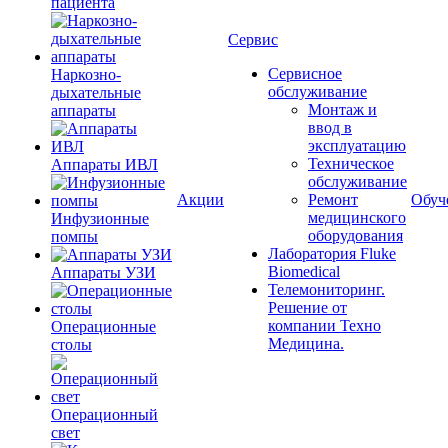
пациента
Сервис
Сервисное
Наркозно-
обслуживание
дыхательные
Монтаж и
аппараты
ввод в
эксплуатацию
Техническое
Аппараты ИВЛ
обслуживание
Акции
Ремонт
Обуч
медицинского
Инфузионные
оборудования
помпы
Лаборатория Fluke
Biomedical
Аппараты УЗИ
Телемониторинг.
Решение от
компании Техно
Операционные
Медицина.
столы
Операционный
свет