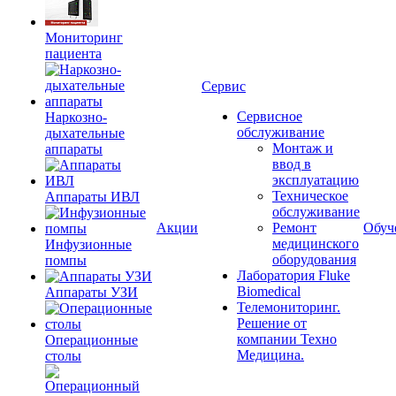
Мониторинг
пациента
Сервис
Сервисное
Наркозно-
обслуживание
дыхательные
Монтаж и
аппараты
ввод в
эксплуатацию
Техническое
Аппараты ИВЛ
обслуживание
Акции
Ремонт
Обуч
медицинского
Инфузионные
оборудования
помпы
Лаборатория Fluke
Biomedical
Аппараты УЗИ
Телемониторинг.
Решение от
компании Техно
Операционные
Медицина.
столы