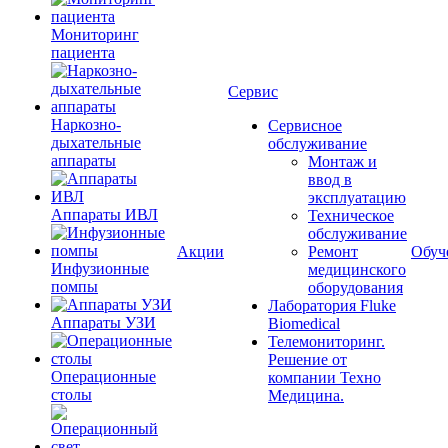
Мониторинг
пациента
Сервис
Наркозно-
Сервисное
дыхательные
обслуживание
аппараты
Монтаж и
ввод в
эксплуатацию
Аппараты ИВЛ
Техническое
обслуживание
Акции
Ремонт
Обуч
Инфузионные
медицинского
помпы
оборудования
Лаборатория Fluke
Аппараты УЗИ
Biomedical
Телемониторинг.
Решение от
Операционные
компании Техно
столы
Медицина.