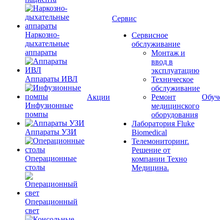
Сервис
Наркозно-
Сервисное
дыхательные
обслуживание
аппараты
Монтаж и
ввод в
эксплуатацию
Аппараты ИВЛ
Техническое
обслуживание
Акции
Ремонт
Обуч
Инфузионные
медицинского
помпы
оборудования
Лаборатория Fluke
Аппараты УЗИ
Biomedical
Телемониторинг.
Решение от
Операционные
компании Техно
столы
Медицина.
Операционный
свет