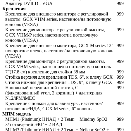
Адаптер DVII-D - VGA
999
Крепления
Крепление для внешнего монитора с регулировкой
999
высоты, GCX VHM series, настенное/на потолочную
консоль (VESA)
Крепление для монитора с регулировкой высоты,
999
GCX VHM-P series, настенное/на потолочную
консоль (VESA)
Крепление для внешнего монитора, GCX M series 12"
999
поворотное плечо, настенное/на потолочную консоль
(VESA)
Крепление для монитора с регулировкой высоты,
999
GCX VHM series, настенное/на потолочную консоль
7”(17.8 см) крепление для стойки 38 мм
999
Стойка верхняя для крепления TDS, 6", к плечу GCX
999
Стойка нижняя для крепления TDS, 9", к плечу GCX
999
Напольный передвижной штатив, C
999
(фиксированный угол, 2 корзины) + адаптер для
N12/iPM/iMEC
Крепление с полкой для клавиатуры, настенное/
999
потолочное/НДА, GCX M series, 6" колонна
МПМ модуль
МПМ1 (Platinum): НИАД + 2 Темп + Mindray SpO2 +
999
3/5 отведений ЭКГ + 2 ИАД
МПМ3 (Platinum): НИАД + 2 Темп + Nellcor SpO2 +
999