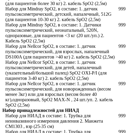
(для пациентов более 30 кг) 2. кабель SpO2 (2,5м)
Набор для Mindray SpO2, в составе: 1. датчик
999
пульсоксиметрический, детский, напалечный, 512G
(для пациентов 10-30 кг) 2. кабель SpO2 (2,5м)
Набор для Mindray SpO2, в составе: 1. Датчики
999
пульсоксиметрический, неонатальный, 520N,
одноразовые, для пациентов <3 кг (20 шт./уп.) 2.
Кабель SpO2 (2,5м)
Набор для Nellcor SpO2, в составе: 1. датчик
999
пульсоксиметрический, для взрослых, напалечный
DS100A (для пациентов >40 кг) 2. кабель SpO2 (2,5м)
Набор для Nellcor SpO2, в составе: 1. датчик
999
пульсоксиметрический, для детей, напалечный
(указательный/большой палец) SpO2 OXI-P/I (для
пациентов 3-40 кг) 2. кабель SpO2 (2,5м)
Набор для Nellcor SpO2, в составе: 1. датчик
999
пульсоксиметрический, для новорожденных (весом
менее 3кг) или для взрослых (весом более 40
кг),одноразовый, SpO2 MAX-N , 24 шт./уп. 2. кабель
SpO2 (2,5м)
Набор принадлежностей для НИАД
Набор для НИАД в составе: 1. Трубка для
999
неинвазивного измерения давления 2. Манжета
CM1303 , взр (25-35 см)
Набор для НИАД в составе: 1. Трубка для
999