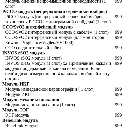
Модуль оценки нейро-мышечной проводимости (1
999
слот)
PiCCO модуль (непрерывный сердечный выброс)
PiCCO модуль ((непрерывный сердечный выброс,
999
технология PiCCO2 с диаграм мой спайдера) (1 слот)
CCO/SvO2 интерфейсный модуль
CCO/SvO2 интерфейсный модуль с кабелем (1 слот)
999
CCO/SvO2 интерфейсный модуль (для мониторов
999
Edwards Vigillance/Vigileo/EV1000)
CCO соединительный кабель
999
INVOS rSO2 модуль
INVOS rSO2 модуль (1 слот)
999
INVOS rSO2 модуль (1 слот) х2 Примечание: каждый
999
модуль поодерживает 2 канала измерений. Если
необходимо измерение по 4 каналам - выбирайте эту
опцию
Модуль ИКГ
Модуль импедансной кардиографии ( 1 слот)
999
Модуль ИКГ
999
Модуль механики дыхания
Модуль механики дыхания (1 слот)
999
Модуль ЭЭГ
ЭЭГ модуль
999
BeneLink модуль
BeneLink модуль
999