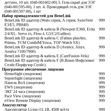
дет/нео, 10 шт. (040-001602-00) 3. Гель-скраб для ЭЭГ
(040-001595-00), 1 шт. 4. Проводящий гель для ЭЭГ
(040-001597-00), 1 шт
Набор принадлежностей для BeneLink
BeneLink ID адаптер (Wato серия, A серия, SynoVent
999
E3/E5, PB840)
BeneLink ID адаптер & кабель B (Newport E360, Evita
999
2/4/XL. Servo i/s, Flow-I, G5/C2/Galileo)
BeneLink ID адаптер & кабель C (Fabius plus/tiro,
999
Primus, TCM CombiM/Tosca, TOF-Watch SX)
BeneLink ID адаптер & кабель D (Avance, Aisys,
999
Aestiva 7100/7900)
BeneLink ID адаптер & кабель E (CareFusion-Vela)
999
BeneLink ID адаптер & кабель F (B.Braun Инфузомат
999
Спэйс/Перфузор Спэйс)
Програмное обеспечение лицензия
HemoSight (лицензия)
999
SepsisSight (лицензия)
999
Панель BoA (лицензия)
999
EWS (лицензия)
999
ЭКГ 24 часа (лицензия)
999
Pace View (лицензия)
999
nView Remote Display (лицензия)
999
Аккумулятор
Аккумулятор Li-ion (11.1В, 4500 мАч)
999