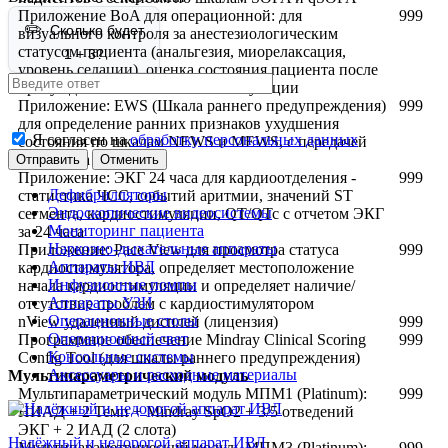
Приложение BoA для операционной: для
999
Сколько будет
визуального контроля за анестезиологическим
статусом пациента (анальгезия, миорелаксация,
1 + 3?
уровень седации), оценка состояния пациента после
пробуждения и готовности к экстубации
Приложение: EWS (Шкала раннего предупреждения)
999
для определение ранних признаков ухудшения
Я согласен на
обработку персональных данных
состояния по шкалам NEWS и MEWS, с передачей
данных на ЦМС
Отменить
Приложение: ЭКГ 24 часа для кардиоотделения -
999
Дефибрилляторы
статистика ЧСС, событий аритмии, значений ST
Эндоскопические видеосистемы
сегмента, кардиостимуляции, QT/QTc с отчетом ЭКГ
Мониторинг пациента
за 24 часа
Наркозно-дыхательные аппараты
Приложение: Pace View для просмотра статуса
999
Аппараты ИВЛ
кардиостимулятора, определяет местоположение
Инфузионные помпы
начала кардиостимуляции и определяет наличие/
Аппараты УЗИ
отсутствие проблем с кардиостимулятором
Операционные столы
nView удаленный дисплей (лицензия)
999
Операционный свет
Программное обеспечение Mindray Clinical Scoring
999
Консольные системы
Config Tool (для шкалы раннего предупреждения)
Аксессуары и расходные материалы
Мультипараметрический модуль
Мультипараметрический модуль МПМ1 (Platinum):
999
НИАД + 2 Темп + Mindray SpO2 + 3/5 отведений
ЭКГ + 2 ИАД (2 слота)
Надёжный и недорогой аппарат ИВЛ
Мультипараметрический модуль МПМ3 (Platinum):
999