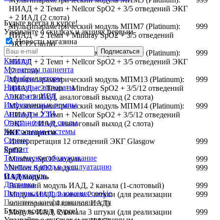
НИАД + 2 Темп + Nellcor SpO2 + 3/5 отведений ЭКГ
+ 2 ИАД (2 слота)
Будьте всегда в курсе!
Мультипараметрический модуль МПМ7 (Platinum):
999
Узнавайте о скидках и акциях первым
НИАД + 2 Темп + Mindray SpO2 + 3/5 отведений
Новости магазина
ЭКГ (2 слота)
Мультипараметрический модуль МПМ9 (Platinum):
999
Каталог
НИАД + 2 Темп + Nellcor SpO2 + 3/5 отведений ЭКГ
Мониторы пациента
(2 слота)
Дефибрилляторы
Мультипараметрический модуль МПМ13 (Platinum):
999
Наркозные аппараты
НИАД + 2 Темп + Mindray SpO2 + 3/5/12 отведений
Аппараты ИВЛ
ЭКГ + 2 ИАД, аналоговый выход (2 слота)
Инфузионные помпы
Мультипараметрический модуль МПМ14 (Platinum):
999
Аппараты УЗИ
НИАД + 2 Темп + Nellcor SpO2 + 3/5/12 отведений
Операционные столы
ЭКГ + 2 ИАД, аналоговый выход (2 слота)
Консольные системы
ЭКГ алгоритм
Сервис
Интерпретация 12 отведений ЭКГ Glasgow
999
Ремонт
SpO2
Техническое обслуживание
Mindray SpO2 модуль
999
Монтаж и ввод в эксплуатацию
Nellcor SpO2 модуль
999
О компании
ИАД модуль
Доставка
Внешний модуль ИАД, 2 канала (1-слотовый)
999
Политика использования cookie
Модуль ИАД, 2 канала 2 штуки (для реализации
999
Политика конфиденциальности
мониторинга 4 каналов ИАД)
Будьте всегда в курсе!
Модуль ИАД, 2 канала 3 штуки (для реализации
999
Узнавайте о скидках и акциях первым