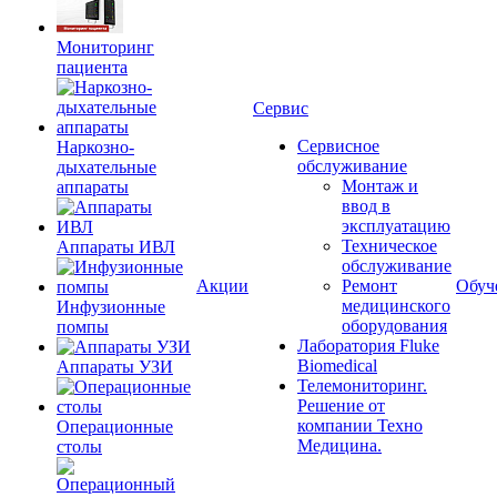
Мониторинг
пациента
Сервис
Сервисное
Наркозно-
обслуживание
дыхательные
Монтаж и
аппараты
ввод в
эксплуатацию
Техническое
Аппараты ИВЛ
обслуживание
Акции
Ремонт
Обуч
медицинского
Инфузионные
оборудования
помпы
Лаборатория Fluke
Biomedical
Аппараты УЗИ
Телемониторинг.
Решение от
компании Техно
Операционные
Медицина.
столы