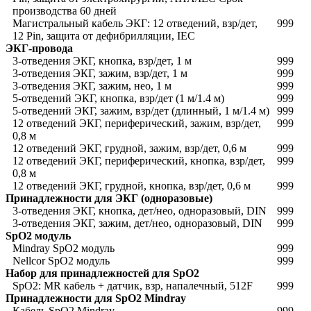
производства 60 дней
Магистральный кабель ЭКГ: 12 отведений, взр/дет,
999
12 Pin, защита от дефибрилляции, IEC
ЭКГ-провода
3-отведения ЭКГ, кнопка, взр/дет, 1 м
999
3-отведения ЭКГ, зажим, взр/дет, 1 м
999
3-отведения ЭКГ, зажим, нео, 1 м
999
5-отведений ЭКГ, кнопка, взр/дет (1 м/1.4 м)
999
5-отведений ЭКГ, зажим, взр/дет (длинный, 1 м/1.4 м)
999
12 отведений ЭКГ, периферический, зажим, взр/дет,
999
0,8 м
12 отведений ЭКГ, грудной, зажим, взр/дет, 0,6 м
999
12 отведений ЭКГ, периферический, кнопка, взр/дет,
999
0,8 м
12 отведений ЭКГ, грудной, кнопка, взр/дет, 0,6 м
999
Принадлежности для ЭКГ (одноразовые)
3-отведения ЭКГ, кнопка, дет/нео, одноразовый, DIN
999
3-отведения ЭКГ, зажим, дет/нео, одноразовый, DIN
999
SpO2 модуль
Mindray SpO2 модуль
999
Nellcor SpO2 модуль
999
Набор для принадлежностей для SpO2
SpO2: MR кабель + датчик, взр, напалечный, 512F
999
Принадлежности для SpO2 Mindray
Кабель SpO2 Mindray
999