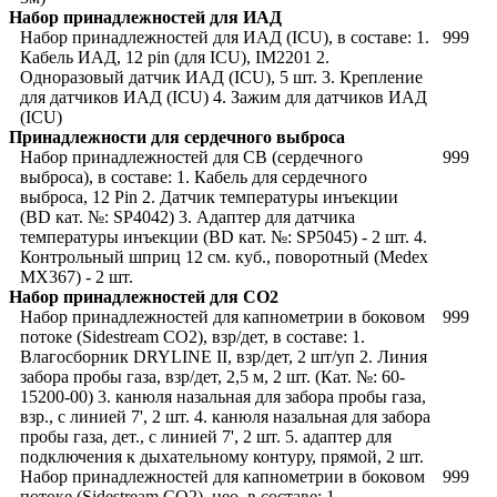
Набор принадлежностей для ИАД
Набор принадлежностей для ИАД (ICU), в составе: 1.
999
Кабель ИАД, 12 pin (для ICU), IM2201 2.
Одноразовый датчик ИАД (ICU), 5 шт. 3. Крепление
для датчиков ИАД (ICU) 4. Зажим для датчиков ИАД
(ICU)
Принадлежности для сердечного выброса
Набор принадлежностей для СВ (сердечного
999
выброса), в составе: 1. Кабель для сердечного
выброса, 12 Pin 2. Датчик температуры инъекции
(BD кат. №: SP4042) 3. Адаптер для датчика
температуры инъекции (BD кат. №: SP5045) - 2 шт. 4.
Контрольный шприц 12 см. куб., поворотный (Medex
MX367) - 2 шт.
Набор принадлежностей для CO2
Набор принадлежностей для капнометрии в боковом
999
потоке (Sidestream CO2), взр/дет, в составе: 1.
Влагосборник DRYLINE II, взр/дет, 2 шт/уп 2. Линия
забора пробы газа, взр/дет, 2,5 м, 2 шт. (Кат. №: 60-
15200-00) 3. канюля назальная для забора пробы газа,
взр., с линией 7', 2 шт. 4. канюля назальная для забора
пробы газа, дет., с линией 7', 2 шт. 5. адаптер для
подключения к дыхательному контуру, прямой, 2 шт.
Набор принадлежностей для капнометрии в боковом
999
потоке (Sidestream CO2), нео, в составе: 1.