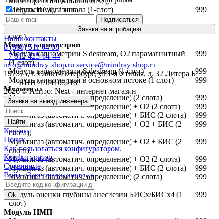
мониторинга 6 каналов ИАД)
Модуль ИАД, 2 канала (1-слот)
999
Новости магазина
СВ модуль
Модуль термодиллюционного сердечного выброса (1
999
Заявка на апробацию
слот)
Наши контакты
Модуль капнометрии
8 (800) 511 64 08
Модуль капнометрии Sidestream, O2 парамагнитный
999
+7 812 425-64-44
(1 слот)
info@mindray-shop.ru
service@mindray-shop.ru
Модуль капнометрии Sidestream (1 слот)
999
197375, г. Санкт-Петербург, ул 1-я Утиная, д. 32 Литера Б
Модуль капнометрии в основном потоке (1 слот)
999
ИНН 4704103218
Мультигаз
2026 © Аспро: Next - интернет-магазин
Мультигаз (автоматич. определение) (2 слота)
999
Заявка на выезд инженера
Мультигаз (автоматич. определение) + O2 (2 слота)
999
Мультигаз (автоматич. определение) + БИС (2 слота)
999
Найти
Мультигаз (автоматич. определение) + O2 + БИС (2
999
Корзина
слота),
Поиск
Мультигаз (автоматич. определение) + O2 + БИС (2
999
Как пользоваться конфигуратором.
слота),
Конфигуратор
Мультигаз (автоматич. определение) + O2 (2 слота)
999
Сравнение
Мультигаз (автоматич. определение) + БИС (2 слота)
999
Войти/Зарегистрироваться
Мультигаз (автоматич. определение) (2 слота)
999
БИС модуль
Модуль оценки глубины анесиезии БИСx/БИСx4 (1
999
Ok
слот)
Модуль НМП