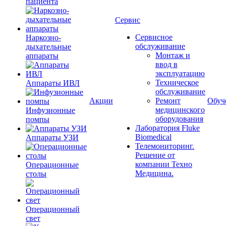
пациента
Сервис
Сервисное
Наркозно-
обслуживание
дыхательные
Монтаж и
аппараты
ввод в
эксплуатацию
Техническое
Аппараты ИВЛ
обслуживание
Акции
Ремонт
Обуч
медицинского
Инфузионные
оборудования
помпы
Лаборатория Fluke
Biomedical
Аппараты УЗИ
Телемониторинг.
Решение от
компании Техно
Операционные
Медицина.
столы
Операционный
свет