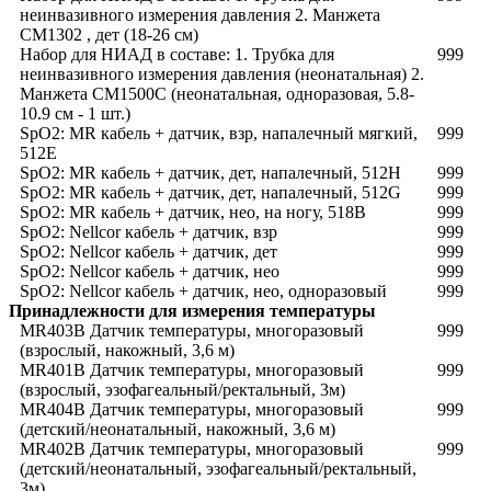
неинвазивного измерения давления 2. Манжета
CM1302 , дет (18-26 см)
Набор для НИАД в составе: 1. Трубка для
999
неинвазивного измерения давления (неонатальная) 2.
Манжета CM1500C (неонатальная, одноразовая, 5.8-
10.9 см - 1 шт.)
SpO2: MR кабель + датчик, взр, напалечный мягкий,
999
512E
SpO2: MR кабель + датчик, дет, напалечный, 512H
999
SpO2: MR кабель + датчик, дет, напалечный, 512G
999
SpO2: MR кабель + датчик, нео, на ногу, 518B
999
SpO2: Nellcor кабель + датчик, взр
999
SpO2: Nellcor кабель + датчик, дет
999
SpO2: Nellcor кабель + датчик, нео
999
SpO2: Nellcor кабель + датчик, нео, одноразовый
999
Принадлежности для измерения температуры
MR403B Датчик температуры, многоразовый
999
(взрослый, накожный, 3,6 м)
MR401B Датчик температуры, многоразовый
999
(взрослый, эзофагеальный/ректальный, 3м)
MR404B Датчик температуры, многоразовый
999
(детский/неонатальный, накожный, 3,6 м)
MR402B Датчик температуры, многоразовый
999
(детский/неонатальный, эзофагеальный/ректальный,
3м)