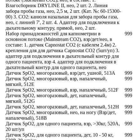
Влагосборник DRYLINE II, нео, 2 шт. 2. Линия
забора пробы газа, нео, 2,5 м, 2 шт. (Кат. №: 60-15300-
00) 3. СО2: канюля назальная для забора пробы газа,
нео, с линией 7', 2 шт. 4. Адаптер для подключения к
дыхательному контуру, прямой, нео, 2 шт.
Набор принадлежностей для капнометрии в
999
основном потоке (Mainstream CO2), взр/дет/нео, в
составе: 1. датчик Capnostat CO2 (с кабелем 2.4м) 2.
крепления для для датчика Capnostat CO2 (5шт/уп) 3.
адаптер для подключения в дыхательный контур для
одного пациента, взр 4. адаптер для подключения в
дыхательный контур для одного пациента, нео
Датчик SpO2, многоразовый, взр/дет, ушной, 513A
999
Датчик SpO2, многоразовый, взр, напалечный,
999
мягкий, 512E
Датчик SpO2, многоразовый, взр, напалечный, 512F
999
Датчик SpO2, многоразовый, дет, напалечный,
999
мягкий, 512G
Датчик SpO2, многоразовый, дет, напалечный, 512H
999
Датчик SpO2, многоразовый, нео, на ногу (Взр/дет,
999
напалечный), 518B
Датчик SpO2, для одного пациента, взр, >30кг, 520A,
999
20 шт/уп
Датчик SpO2, для одного пациента, дет, 10 - 50 кг,
999