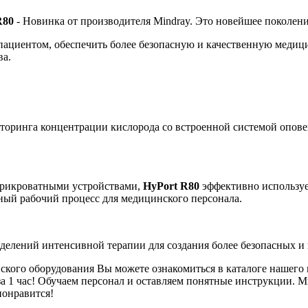
R80
- Новинка от производителя Mindray. Это новейшее поколен
 пациентом, обеспечить более безопасную и качественную меди
ва.
иторинга концентрации кислорода со встроенной системой опо
 прикроватными устройствами,
HyPort R80
эффективно используе
ный рабочий процесс для медицинского персонала.
тделений интенсивной терапии для создания более безопасных и
кого оборудования Вы можете ознакомиться в каталоге нашего м
за 1 час! Обучаем персонал и оставляем понятные инструкции. М
понравится!