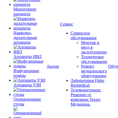
Мониторинг
пациента
Сервис
Наркозно-
Сервисное
дыхательные
обслуживание
аппараты
Монтаж и
ввод в
эксплуатацию
Аппараты ИВЛ
Техническое
обслуживание
Акции
Ремонт
Обуч
Инфузионные
медицинского
помпы
оборудования
Лаборатория Fluke
Аппараты УЗИ
Biomedical
Телемониторинг.
Решение от
Операционные
компании Техно
столы
Медицина.