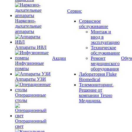
Сервис
Наркозно-
Сервисное
дыхательные
обслуживание
аппараты
Монтаж и
ввод в
эксплуатацию
Аппараты ИВЛ
Техническое
обслуживание
Акции
Ремонт
Обуч
Инфузионные
медицинского
помпы
оборудования
Лаборатория Fluke
Аппараты УЗИ
Biomedical
Телемониторинг.
Решение от
Операционные
компании Техно
столы
Медицина.
Операционный
свет