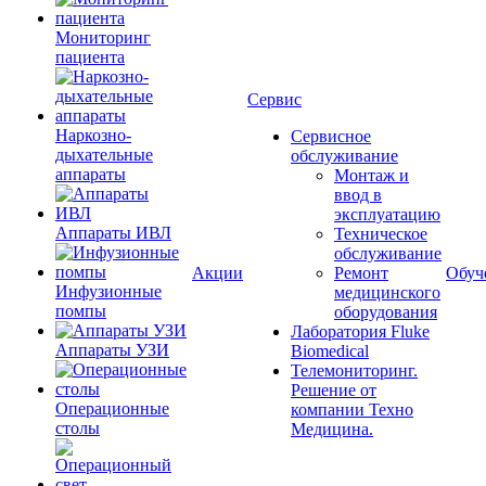
Мониторинг
пациента
Сервис
Наркозно-
Сервисное
дыхательные
обслуживание
аппараты
Монтаж и
ввод в
эксплуатацию
Аппараты ИВЛ
Техническое
обслуживание
Акции
Ремонт
Обуч
Инфузионные
медицинского
помпы
оборудования
Лаборатория Fluke
Аппараты УЗИ
Biomedical
Телемониторинг.
Решение от
Операционные
компании Техно
столы
Медицина.