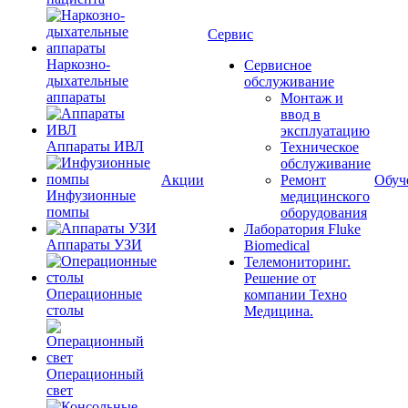
Сервис
Наркозно-
Сервисное
дыхательные
обслуживание
аппараты
Монтаж и
ввод в
эксплуатацию
Аппараты ИВЛ
Техническое
обслуживание
Акции
Ремонт
Обуч
Инфузионные
медицинского
помпы
оборудования
Лаборатория Fluke
Аппараты УЗИ
Biomedical
Телемониторинг.
Решение от
Операционные
компании Техно
столы
Медицина.
Операционный
свет