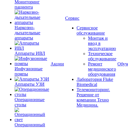
Мониторинг
пациента
Сервис
Наркозно-
Сервисное
дыхательные
обслуживание
аппараты
Монтаж и
ввод в
эксплуатацию
Аппараты ИВЛ
Техническое
обслуживание
Акции
Ремонт
Обуч
Инфузионные
медицинского
помпы
оборудования
Лаборатория Fluke
Аппараты УЗИ
Biomedical
Телемониторинг.
Решение от
Операционные
компании Техно
столы
Медицина.
Операционный