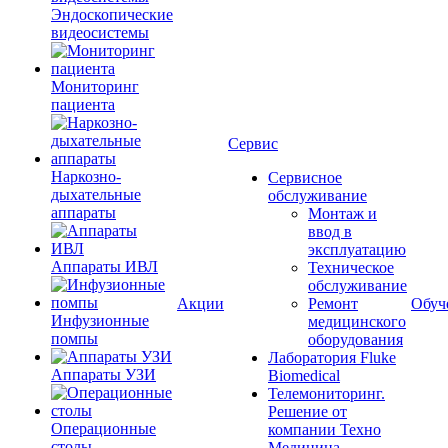
Эндоскопические
видеосистемы
Мониторинг
пациента
Сервис
Наркозно-
Сервисное
дыхательные
обслуживание
аппараты
Монтаж и
ввод в
эксплуатацию
Аппараты ИВЛ
Техническое
обслуживание
Акции
Ремонт
Обуч
Инфузионные
медицинского
помпы
оборудования
Лаборатория Fluke
Аппараты УЗИ
Biomedical
Телемониторинг.
Решение от
Операционные
компании Техно
столы
Медицина.